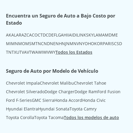
Encuentra un Seguro de Auto a Bajo Costo por
Estado
AK
AL
AR
AZ
CA
CO
CT
DC
DE
FL
GA
HI
IA
ID
IL
IN
KS
KY
LA
MA
MD
ME
MI
MN
MO
MS
MT
NC
ND
NE
NH
NJ
NM
NV
NY
OH
OK
OR
PA
RI
SC
SD
TN
TX
UT
VA
VT
WA
WI
WV
WY
Todos los Estados
Seguro de Auto por Modelo de Vehículo
Chevrolet Impala
Chevrolet Malibu
Chevrolet Tahoe
Chevrolet Silverado
Dodge Charger
Dodge Ram
Ford Fusion
Ford F-Series
GMC Sierra
Honda Accord
Honda Civic
Hyundai Elantra
Hyundai Sonata
Toyota Camry
Toyota Corolla
Toyota Tacoma
Todos los modelos de auto