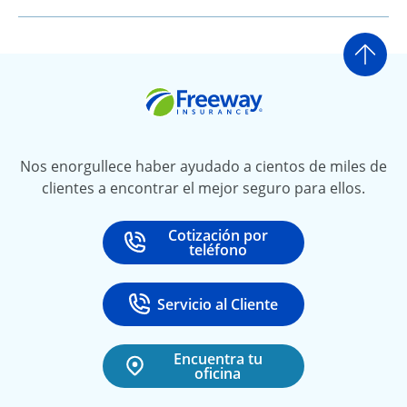
Ir a
Freeway Insurance
Nos enorgullece haber ayudado a cientos de miles de
clientes a encontrar el mejor seguro para ellos.
Cotización por
Call
at
teléfono
Servicio al Cliente
Call
at 888-531-6720
Encuentra tu
oficina