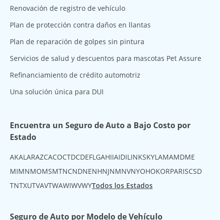
Renovación de registro de vehículo
Plan de protección contra daños en llantas
Plan de reparación de golpes sin pintura
Servicios de salud y descuentos para mascotas Pet Assure
Refinanciamiento de crédito automotriz
Una solución única para DUI
Encuentra un Seguro de Auto a Bajo Costo por
Estado
AK
AL
AR
AZ
CA
CO
CT
DC
DE
FL
GA
HI
IA
ID
IL
IN
KS
KY
LA
MA
MD
ME
MI
MN
MO
MS
MT
NC
ND
NE
NH
NJ
NM
NV
NY
OH
OK
OR
PA
RI
SC
SD
TN
TX
UT
VA
VT
WA
WI
WV
WY
Todos los Estados
Seguro de Auto por Modelo de Vehículo