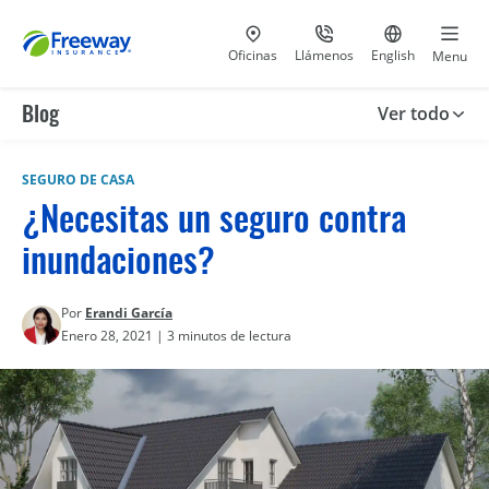
Visita nuestras
al 800-441-5533
Ir al sitio e
Oficinas
Llámenos
English
Menu
Blog
Ver todo
SEGURO DE CASA
¿Necesitas un seguro contra
inundaciones?
Por
Erandi García
Enero 28, 2021 | 3 minutos de lectura