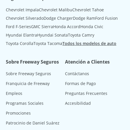
Chevrolet Impala
Chevrolet Malibu
Chevrolet Tahoe
Chevrolet Silverado
Dodge Charger
Dodge Ram
Ford Fusion
Ford F-Series
GMC Sierra
Honda Accord
Honda Civic
Hyundai Elantra
Hyundai Sonata
Toyota Camry
Toyota Corolla
Toyota Tacoma
Todos los modelos de auto
Sobre Freeway Seguros
Atención a Clientes
Sobre Freeway Seguros
Contáctanos
Franquicia de Freeway
Formas de Pago
Empleos
Preguntas Frecuentes
Programas Sociales
Accesibilidad
Promociones
Patrocinio de Daniel Suárez