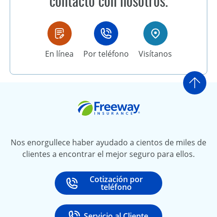
contacto con nosotros.
En línea
Por teléfono
Visítanos
Ir a
Freeway Insurance
Nos enorgullece haber ayudado a cientos de miles de
clientes a encontrar el mejor seguro para ellos.
Cotización por
Call
at
teléfono
Servicio al Cliente