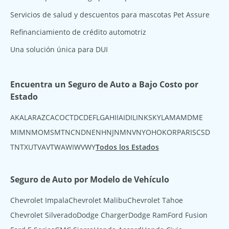
Servicios de salud y descuentos para mascotas Pet Assure
Refinanciamiento de crédito automotriz
Una solución única para DUI
Encuentra un Seguro de Auto a Bajo Costo por
Estado
AK
AL
AR
AZ
CA
CO
CT
DC
DE
FL
GA
HI
IA
ID
IL
IN
KS
KY
LA
MA
MD
ME
MI
MN
MO
MS
MT
NC
ND
NE
NH
NJ
NM
NV
NY
OH
OK
OR
PA
RI
SC
SD
TN
TX
UT
VA
VT
WA
WI
WV
WY
Todos los Estados
Seguro de Auto por Modelo de Vehículo
Chevrolet Impala
Chevrolet Malibu
Chevrolet Tahoe
Chevrolet Silverado
Dodge Charger
Dodge Ram
Ford Fusion