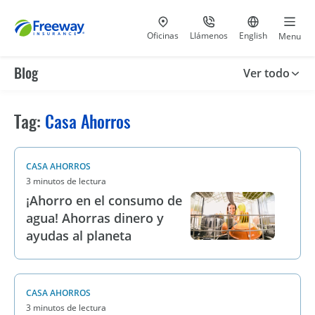
Visita nuestras
al 800-441-5533
Ir al sitio e
Oficinas
Llámenos
English
Menu
Blog
Ver todo
Tag:
Casa Ahorros
CASA AHORROS
3 minutos de lectura
¡Ahorro en el consumo de
agua! Ahorras dinero y
ayudas al planeta
CASA AHORROS
3 minutos de lectura