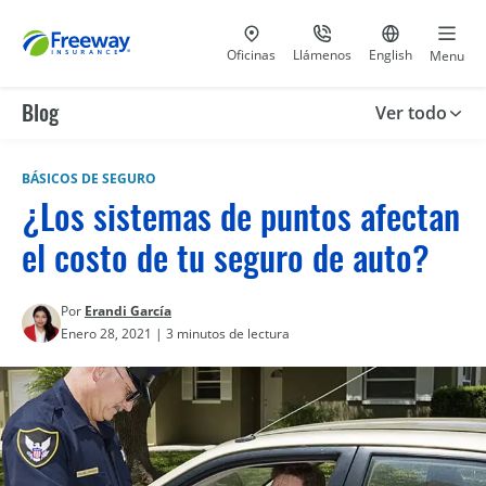
Visita nuestras
al 800-441-5533
Ir al sitio e
Oficinas
Llámenos
English
Menu
Blog
Ver todo
BÁSICOS DE SEGURO
¿Los sistemas de puntos afectan
el costo de tu seguro de auto?
Por
Erandi García
Enero 28, 2021 | 3 minutos de lectura