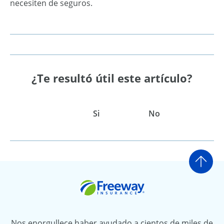
necesiten de seguros.
¿Te resultó útil este artículo?
Si
No
Ir a
Freeway Insurance
Nos enorgullece haber ayudado a cientos de miles de