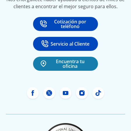
clientes a encontrar el mejor seguro para ellos.
Cotización por
Call
at
teléfono
Servicio al Cliente
Call
at 888-531-6720
Encuentra tu
oficina
Facebook de Freeway Insurance
X de Freeway Insurance
YouTube de Freeway In
Instagram Freewa
TikTok Free