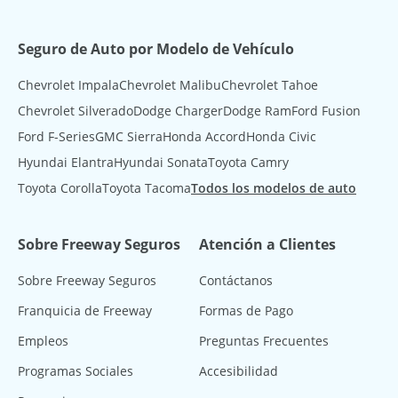
Seguro de Auto por Modelo de Vehículo
Chevrolet Impala
Chevrolet Malibu
Chevrolet Tahoe
Chevrolet Silverado
Dodge Charger
Dodge Ram
Ford Fusion
Ford F-Series
GMC Sierra
Honda Accord
Honda Civic
Hyundai Elantra
Hyundai Sonata
Toyota Camry
Toyota Corolla
Toyota Tacoma
Todos los modelos de auto
Sobre Freeway Seguros
Atención a Clientes
Sobre Freeway Seguros
Contáctanos
Franquicia de Freeway
Formas de Pago
Empleos
Preguntas Frecuentes
Programas Sociales
Accesibilidad