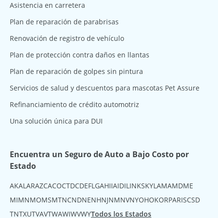
Asistencia en carretera
Plan de reparación de parabrisas
Renovación de registro de vehículo
Plan de protección contra daños en llantas
Plan de reparación de golpes sin pintura
Servicios de salud y descuentos para mascotas Pet Assure
Refinanciamiento de crédito automotriz
Una solución única para DUI
Encuentra un Seguro de Auto a Bajo Costo por
Estado
AK
AL
AR
AZ
CA
CO
CT
DC
DE
FL
GA
HI
IA
ID
IL
IN
KS
KY
LA
MA
MD
ME
MI
MN
MO
MS
MT
NC
ND
NE
NH
NJ
NM
NV
NY
OH
OK
OR
PA
RI
SC
SD
TN
TX
UT
VA
VT
WA
WI
WV
WY
Todos los Estados