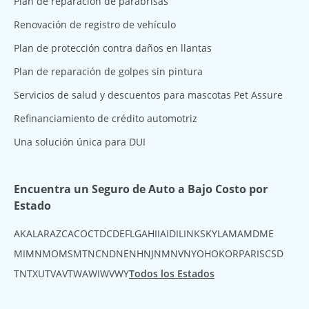
Plan de reparación de parabrisas
Renovación de registro de vehículo
Plan de protección contra daños en llantas
Plan de reparación de golpes sin pintura
Servicios de salud y descuentos para mascotas Pet Assure
Refinanciamiento de crédito automotriz
Una solución única para DUI
Encuentra un Seguro de Auto a Bajo Costo por
Estado
AK
AL
AR
AZ
CA
CO
CT
DC
DE
FL
GA
HI
IA
ID
IL
IN
KS
KY
LA
MA
MD
ME
MI
MN
MO
MS
MT
NC
ND
NE
NH
NJ
NM
NV
NY
OH
OK
OR
PA
RI
SC
SD
TN
TX
UT
VA
VT
WA
WI
WV
WY
Todos los Estados