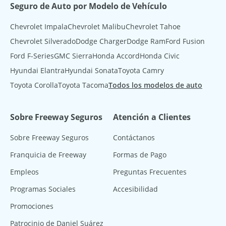
Seguro de Auto por Modelo de Vehículo
Chevrolet Impala
Chevrolet Malibu
Chevrolet Tahoe
Chevrolet Silverado
Dodge Charger
Dodge Ram
Ford Fusion
Ford F-Series
GMC Sierra
Honda Accord
Honda Civic
Hyundai Elantra
Hyundai Sonata
Toyota Camry
Toyota Corolla
Toyota Tacoma
Todos los modelos de auto
Sobre Freeway Seguros
Atención a Clientes
Sobre Freeway Seguros
Contáctanos
Franquicia de Freeway
Formas de Pago
Empleos
Preguntas Frecuentes
Programas Sociales
Accesibilidad
Promociones
Patrocinio de Daniel Suárez