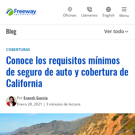
Visita nuestras
al 800-441-5533
Ir al sitio e
Oficinas
Llámenos
English
Menu
Blog
Ver todo
COBERTURAS
Conoce los requisitos mínimos
de seguro de auto y cobertura de
California
Por
Erandi García
Enero 28, 2021 | 3 minutos de lectura