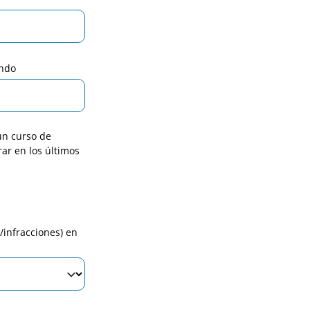
endo
un curso de
ar en los últimos
rso de manejo para aprender o mejorar en los últimos 3 a
ado ningún curso de manejo para aprender o mejorar en lo
infracciones) en