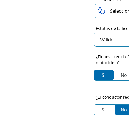
Estatus de la lic
¿Tienes licencia 
motocicleta?
Sí
No
Tengo licen
No
¿El conductor re
Sí
No
Necesito un
No