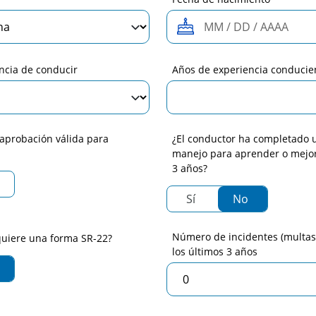
encia de conducir
Años de experiencia conduci
/aprobación válida para
¿El conductor ha completado 
manejo para aprender o mejor
3 años?
cia/aprobación válida para motocicleta
 tengo licencia/aprobación válida para motocicleta
Sí
No
He completado algún cu
No he complet
Número de incidentes (multas/
quiere una forma SR-22?
los últimos 3 años
a forma SR-22
 requiero una forma SR-22