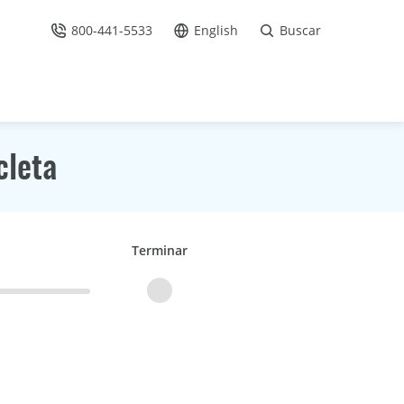
800-441-5533
English
Buscar
Llámenos
Ir al sitio en Español /
cleta
Terminar