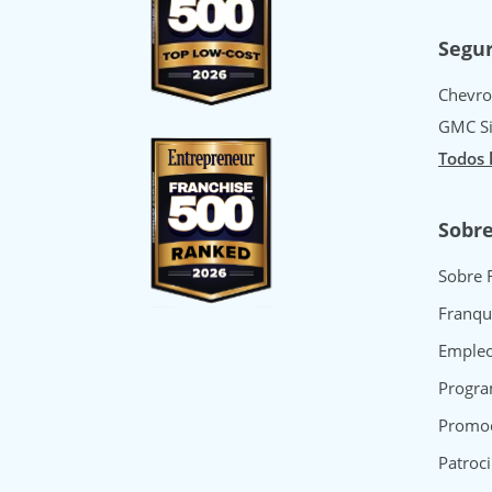
Segur
Chevro
GMC Si
Todos 
Sobr
Sobre 
Franqu
Emple
Progra
Promo
Patroci