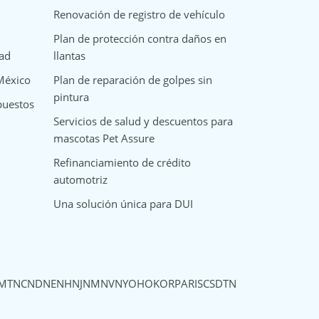
Renovación de registro de vehículo
Plan de protección contra daños en
dad
llantas
 México
Plan de reparación de golpes sin
pintura
puestos
Servicios de salud y descuentos para
mascotas Pet Assure
Refinanciamiento de crédito
automotriz
Una solución única para DUI
MT
NC
ND
NE
NH
NJ
NM
NV
NY
OH
OK
OR
PA
RI
SC
SD
TN