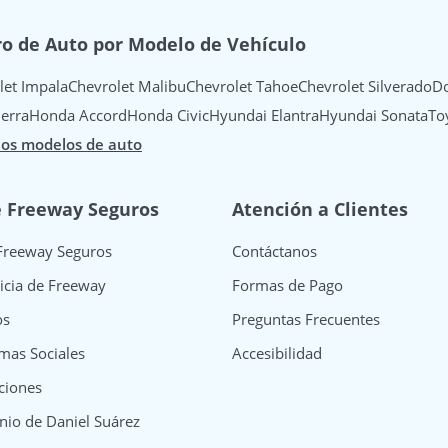
o de Auto por Modelo de Vehículo
let Impala
Chevrolet Malibu
Chevrolet Tahoe
Chevrolet Silverado
Do
erra
Honda Accord
Honda Civic
Hyundai Elantra
Hyundai Sonata
To
los modelos de auto
e Freeway Seguros
Atención a Clientes
Freeway Seguros
Contáctanos
icia de Freeway
Formas de Pago
os
Preguntas Frecuentes
mas Sociales
Accesibilidad
ciones
nio de Daniel Suárez