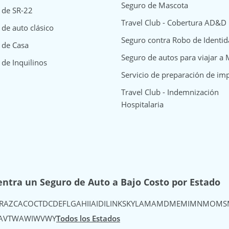
Seguro de Mascota
 de SR-22
Travel Club - Cobertura AD&D
de auto clásico
Seguro contra Robo de Identi
surance
y Insurance
way Insurance
 de Casa
Seguro de autos para viajar a
 de Inquilinos
Servicio de preparación de im
Travel Club - Indemnización
Hospitalaria
ntra un Seguro de Auto a Bajo Costo por Estado
R
AZ
CA
CO
CT
DC
DE
FL
GA
HI
IA
ID
IL
IN
KS
KY
LA
MA
MD
ME
MI
MN
MO
MS
A
VT
WA
WI
WV
WY
Todos los Estados