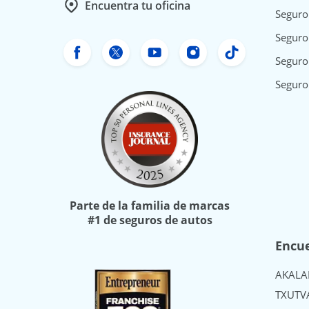
Encuentra tu oficina
Seguro
Seguro 
Facebook de Freeway Insurance
X de Freeway Insurance
YouTube de Freeway In
Instagram Freewa
TikTok Free
Seguro
Seguro
Parte de la familia de marcas
#1 de seguros de autos
Encue
AK
AL
A
TX
UT
V