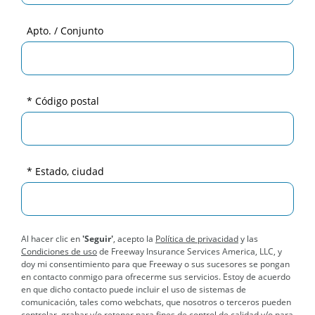
Apto. / Conjunto
* Código postal
* Estado, ciudad
Al hacer clic en
'Seguir'
, acepto la
Política de privacidad
y las
Condiciones de uso
de Freeway Insurance Services America, LLC, y
doy mi consentimiento para que Freeway o sus sucesores se pongan
en contacto conmigo para ofrecerme sus servicios. Estoy de acuerdo
en que dicho contacto puede incluir el uso de sistemas de
comunicación, tales como webchats, que nosotros o terceros pueden
controlar, grabar y/o retener para fines de control de calidad y/o para