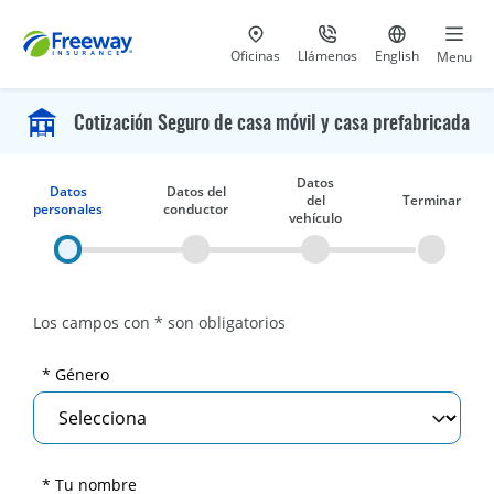
Visita nuestras
al 800-441-5533
Ir al sitio e
Oficinas
Llámenos
English
Menu
Cotización Seguro de casa móvil y casa prefabricada
Datos
Datos
Datos del
del
Terminar
personales
conductor
vehículo
Los campos con * son obligatorios
* Género
* Tu nombre