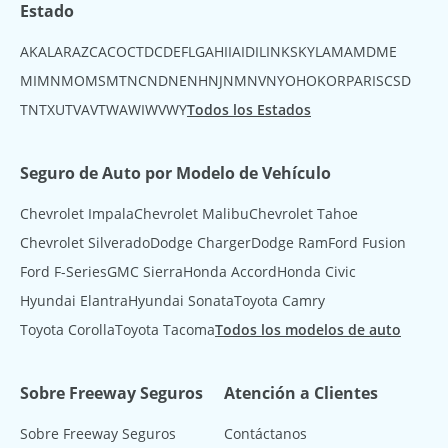
Estado
AK
AL
AR
AZ
CA
CO
CT
DC
DE
FL
GA
HI
IA
ID
IL
IN
KS
KY
LA
MA
MD
ME
MI
MN
MO
MS
MT
NC
ND
NE
NH
NJ
NM
NV
NY
OH
OK
OR
PA
RI
SC
SD
TN
TX
UT
VA
VT
WA
WI
WV
WY
Todos los Estados
Seguro de Auto por Modelo de Vehículo
Chevrolet Impala
Chevrolet Malibu
Chevrolet Tahoe
Chevrolet Silverado
Dodge Charger
Dodge Ram
Ford Fusion
Ford F-Series
GMC Sierra
Honda Accord
Honda Civic
Hyundai Elantra
Hyundai Sonata
Toyota Camry
Toyota Corolla
Toyota Tacoma
Todos los modelos de auto
Sobre Freeway Seguros
Atención a Clientes
Sobre Freeway Seguros
Contáctanos