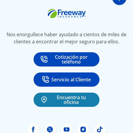
Ir a
Freeway Insurance
Nos enorgullece haber ayudado a cientos de miles de
clientes a encontrar el mejor seguro para ellos.
Cotización por
Call
at
teléfono
Servicio al Cliente
Call
at 888-531-6720
Encuentra tu
oficina