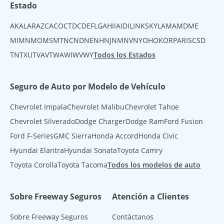
Estado
AK
AL
AR
AZ
CA
CO
CT
DC
DE
FL
GA
HI
IA
ID
IL
IN
KS
KY
LA
MA
MD
ME
MI
MN
MO
MS
MT
NC
ND
NE
NH
NJ
NM
NV
NY
OH
OK
OR
PA
RI
SC
SD
TN
TX
UT
VA
VT
WA
WI
WV
WY
Todos los Estados
Seguro de Auto por Modelo de Vehículo
Chevrolet Impala
Chevrolet Malibu
Chevrolet Tahoe
Chevrolet Silverado
Dodge Charger
Dodge Ram
Ford Fusion
Ford F-Series
GMC Sierra
Honda Accord
Honda Civic
Hyundai Elantra
Hyundai Sonata
Toyota Camry
Toyota Corolla
Toyota Tacoma
Todos los modelos de auto
Sobre Freeway Seguros
Atención a Clientes
Sobre Freeway Seguros
Contáctanos