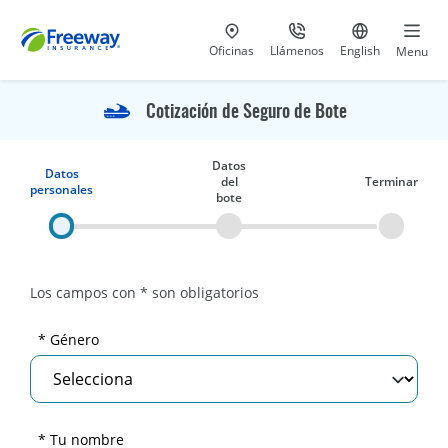
Visita nuestras
al 800-441-5533
Ir al sitio e
Oficinas
Llámenos
English
Menu
Cotización de Seguro de Bote
Datos
Datos
del
Terminar
personales
bote
Los campos con * son obligatorios
* Género
* Tu nombre