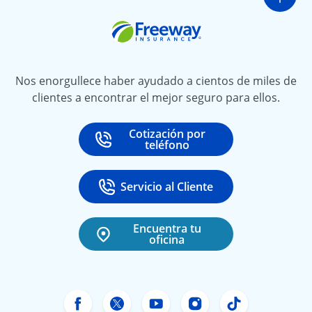
Ir a
Freeway Insurance
Nos enorgullece haber ayudado a cientos de miles de
clientes a encontrar el mejor seguro para ellos.
Cotización por
Call
at
teléfono
Servicio al Cliente
Call
at 888-531-6720
Encuentra tu
oficina