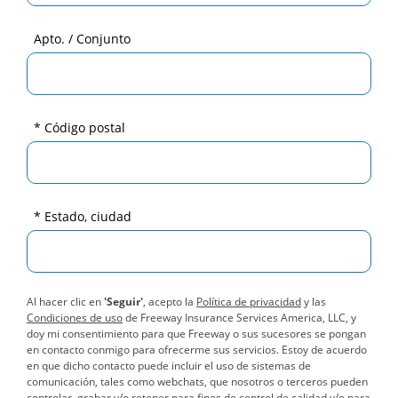
Apto. / Conjunto
* Código postal
* Estado, ciudad
Al hacer clic en
'Seguir'
, acepto la
Política de privacidad
y las
Condiciones de uso
de Freeway Insurance Services America, LLC, y
doy mi consentimiento para que Freeway o sus sucesores se pongan
en contacto conmigo para ofrecerme sus servicios. Estoy de acuerdo
en que dicho contacto puede incluir el uso de sistemas de
comunicación, tales como webchats, que nosotros o terceros pueden
controlar, grabar y/o retener para fines de control de calidad y/o para