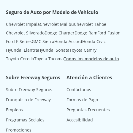
Seguro de Auto por Modelo de Vehículo
Chevrolet Impala
Chevrolet Malibu
Chevrolet Tahoe
Chevrolet Silverado
Dodge Charger
Dodge Ram
Ford Fusion
Ford F-Series
GMC Sierra
Honda Accord
Honda Civic
Hyundai Elantra
Hyundai Sonata
Toyota Camry
Toyota Corolla
Toyota Tacoma
Todos los modelos de auto
Sobre Freeway Seguros
Atención a Clientes
Sobre Freeway Seguros
Contáctanos
Franquicia de Freeway
Formas de Pago
Empleos
Preguntas Frecuentes
Programas Sociales
Accesibilidad
Promociones