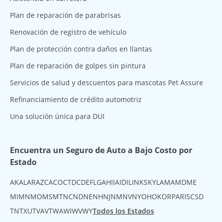
Plan de reparación de parabrisas
Renovación de registro de vehículo
Plan de protección contra daños en llantas
Plan de reparación de golpes sin pintura
Servicios de salud y descuentos para mascotas Pet Assure
Refinanciamiento de crédito automotriz
Una solución única para DUI
Encuentra un Seguro de Auto a Bajo Costo por
Estado
AK
AL
AR
AZ
CA
CO
CT
DC
DE
FL
GA
HI
IA
ID
IL
IN
KS
KY
LA
MA
MD
ME
MI
MN
MO
MS
MT
NC
ND
NE
NH
NJ
NM
NV
NY
OH
OK
OR
PA
RI
SC
SD
TN
TX
UT
VA
VT
WA
WI
WV
WY
Todos los Estados