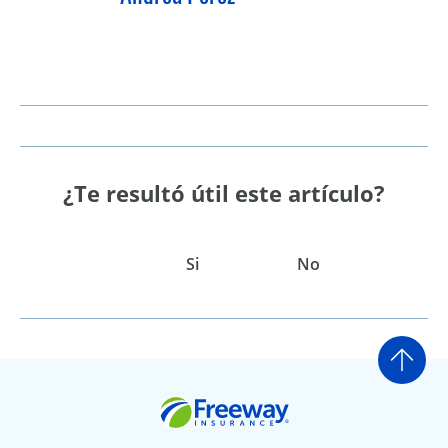
¿Te resultó útil este artículo?
Si
No
Ir a
Freeway Insurance