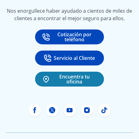
Nos enorgullece haber ayudado a cientos de miles de
clientes a encontrar el mejor seguro para ellos.
Cotización por
Call
at
teléfono
Servicio al Cliente
Call
at 888-531-6720
Encuentra tu
oficina
Facebook de Freeway Insurance
X de Freeway Insurance
YouTube de Freeway In
Instagram Freewa
TikTok Free