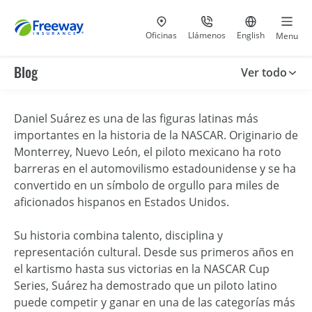
Visita nuestras
al 800-441-5533
Ir al sitio e
Oficinas
Llámenos
English
Menu
Blog
Ver todo
Daniel Suárez es una de las figuras latinas más
importantes en la historia de la NASCAR. Originario de
Monterrey, Nuevo León, el piloto mexicano ha roto
barreras en el automovilismo estadounidense y se ha
convertido en un símbolo de orgullo para miles de
aficionados hispanos en Estados Unidos.
Su historia combina talento, disciplina y
representación cultural. Desde sus primeros años en
el kartismo hasta sus victorias en la NASCAR Cup
Series, Suárez ha demostrado que un piloto latino
puede competir y ganar en una de las categorías más