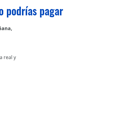
no podrías pagar
ñana,
 real y