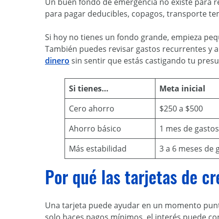
Un buen fondo de emergencia no existe para ree
para pagar deducibles, copagos, transporte t
Si hoy no tienes un fondo grande, empieza peq
También puedes revisar gastos recurrentes y a
dinero
sin sentir que estás castigando tu pres
Si tienes…
Meta inicial
Cero ahorro
$250 a $500
Ahorro básico
1 mes de gasto
Más estabilidad
3 a 6 meses de 
Por qué las tarjetas de c
Una tarjeta puede ayudar en un momento puntua
solo haces pagos mínimos, el interés puede c