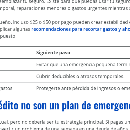
mplazar tu seguro. Existe para que puedas usar tu seguro s
emporal, reparaciones menores o gastos urgentes mientras 
ueño. Incluso $25 o $50 por pago pueden crear estabilidad 
plicar algunas
recomendaciones para recortar gastos y aho
upuesto.
Siguiente paso
Evitar que una emergencia pequeña termi
s
Cubrir deducibles o atrasos temporales.
gastos
Protegerte ante pérdida de ingresos o em
rédito no son un plan de emerge
l, pero no debería ser tu estrategia principal. Si pagas u
onvertir un problema de una semana en una deuda de años