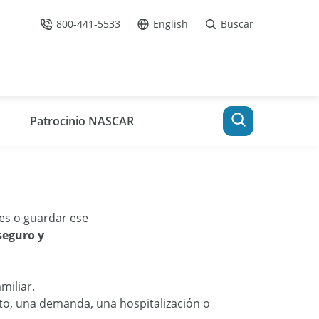
800-441-5533
English
Buscar
Llámenos
Ir al sitio en Español /
Patrocinio NASCAR
es o guardar ese
 seguro y
miliar.
uto, una demanda, una hospitalización o