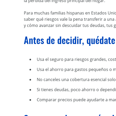
la pérdida del ingreso principal del hogar.
Para muchas familias hispanas en Estados Unid
saber qué riesgos vale la pena transferir a un
y cómo avanzar sin descuidar tus deudas, tus g
Antes de decidir, quédate
Usa el seguro para riesgos grandes, cos
Usa el ahorro para gastos pequeños o 
No canceles una cobertura esencial solo
Si tienes deudas, poco ahorro o depend
Comparar precios puede ayudarte a man